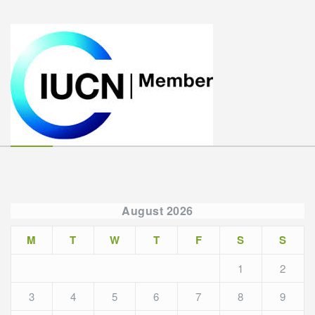
August 2026
M
T
W
T
F
S
S
1
2
3
4
5
6
7
8
9