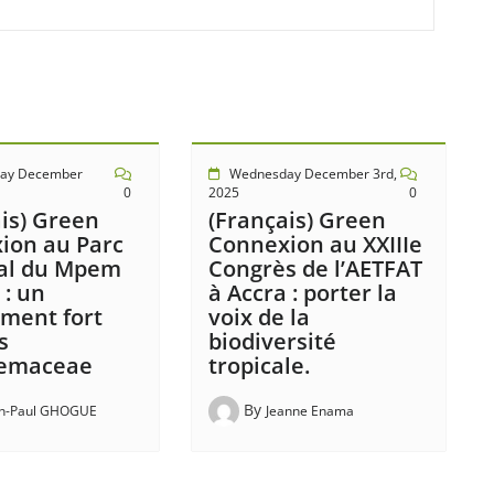
ay December
Wednesday December 3rd,
0
2025
0
is) Green
(Français) Green
ion au Parc
Connexion au XXIIIe
al du Mpem
Congrès de l’AETFAT
 : un
à Accra : porter la
ment fort
voix de la
s
biodiversité
temaceae
tropicale.
By
an-Paul GHOGUE
Jeanne Enama