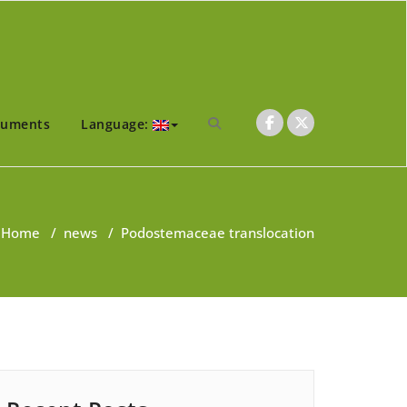
uments
Language:
Home
/
news
/
Podostemaceae translocation