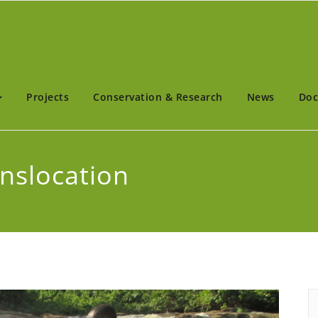
nnexion
égétales au Cameroun et en Afrique Tropicale
Projects
Conservation & Research
News
Doc
nslocation