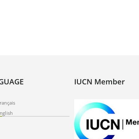
GUAGE
IUCN Member
rançais
nglish