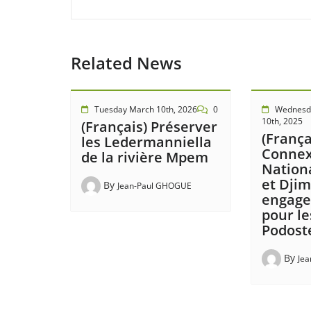
Related News
Tuesday March 10th, 2026
0
Wednesd
10th, 2025
(Français) Préserver
(França
les Ledermanniella
Connex
de la rivière Mpem
Nation
et Djim
By
Jean-Paul GHOGUE
engage
pour le
Podos
By
Je